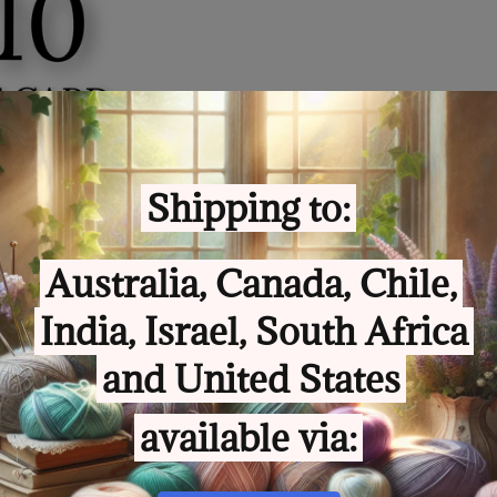
odarunkowa
2 recenzji
 £10.00