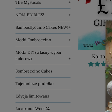
The Mysticals
+
NON-EDIBLES!
+
Bamboollyccino Cakes NEW!
+
Motki Ombreccino
+
Motki DIY (własny wybór
Karta p
kolorów)
+
Sombreccino Cakes
Od
Tajemnicze pudełko
Edycja limitowana
Luxurious Wool 🥰