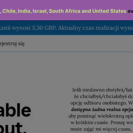
tanii wynosi 3,50 GBP. Aktualny czas realizacji wyno
ejestruj się
Jeśli niedawno złożyłeś/łaś
że chciałbyś/chciałabyś d
opcję odbioru osobistego. 
dostępna żadna realna opcja
aby
pominąć wielokrotną opł
w krótkim czasie. Proszę 
może zająć mi więcej czasu.