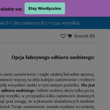
si 5-7 dni roboczych (+ czas wysyłki).
Koszyk (
0
)
Opcja fałszywego odbioru osobistego:
 u mnie zamówienie i nagle zdałeś/łaś sobie sprawę,
omówić więcej, to złóż kolejne zamówienie i wybierz
Wyślę wszystkie motki w tym samym pudełku.
Nie jest
 odbioru osobistego.
Odbiór osobisty
służy tylko po to
,
atę wysyłki, w przypadku kilku zamówień złożonych
wziąć pod uwagę, że wykonanie dodatkowych motków
 Jeżeli Twoje zamówienie zostało wysłane wcześniej,