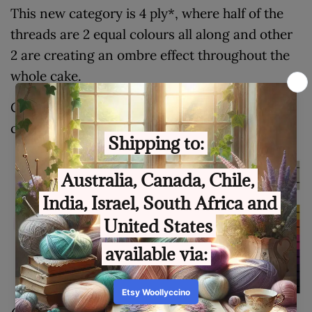
This new category is 4 ply*, where half of the
threads are 2 equal colours all along and other
2 are creating an ombre effect throughout the
whole cake.
Colours pop up even more which makes these
cake even more pretty 🥰