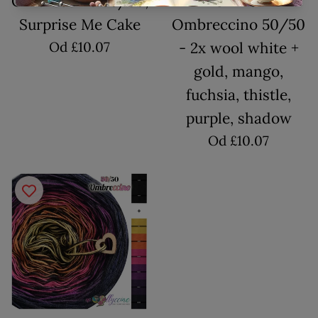
Ombreccino 50/50,
OFF-01
Surprise Me Cake
Ombreccino 50/50
Od £10.07
- 2x wool white +
gold, mango,
fuchsia, thistle,
purple, shadow
Od £10.07